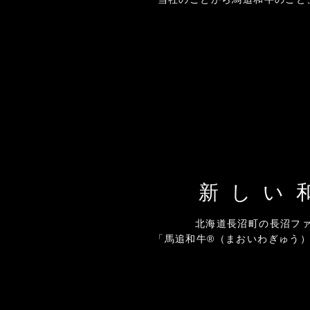
​新し
北海道長沼町の長沼フ
「馬追和牛®（まおいわぎゅう