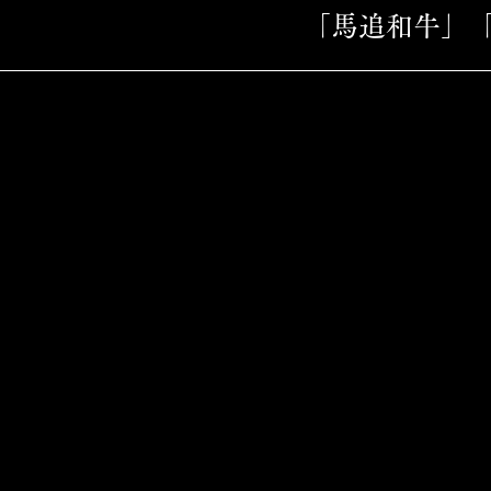
「馬追和牛」