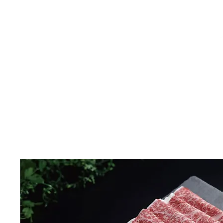
TOP
馬追和牛について
長沼ファームについて
馬追