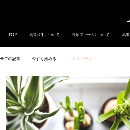
TOP
馬追和牛について
長沼ファームについて
馬追
全ての記事
今すぐ始める
コミュニティ